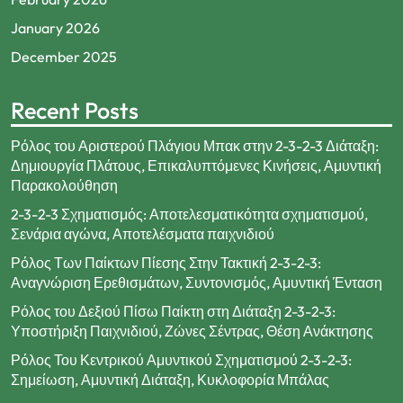
January 2026
December 2025
Recent Posts
Ρόλος του Αριστερού Πλάγιου Μπακ στην 2-3-2-3 Διάταξη:
Δημιουργία Πλάτους, Επικαλυπτόμενες Κινήσεις, Αμυντική
Παρακολούθηση
2-3-2-3 Σχηματισμός: Αποτελεσματικότητα σχηματισμού,
Σενάρια αγώνα, Αποτελέσματα παιχνιδιού
Ρόλος Των Παίκτων Πίεσης Στην Τακτική 2-3-2-3:
Αναγνώριση Ερεθισμάτων, Συντονισμός, Αμυντική Ένταση
Ρόλος του Δεξιού Πίσω Παίκτη στη Διάταξη 2-3-2-3:
Υποστήριξη Παιχνιδιού, Ζώνες Σέντρας, Θέση Ανάκτησης
Ρόλος Του Κεντρικού Αμυντικού Σχηματισμού 2-3-2-3:
Σημείωση, Αμυντική Διάταξη, Κυκλοφορία Μπάλας