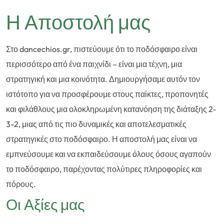
Η Αποστολή μας
Στο dancechios.gr, πιστεύουμε ότι το ποδόσφαιρο είναι
περισσότερο από ένα παιχνίδι – είναι μια τέχνη, μια
στρατηγική και μια κοινότητα. Δημιουργήσαμε αυτόν τον
ιστότοπο για να προσφέρουμε στους παίκτες, προπονητές
και φιλάθλους μια ολοκληρωμένη κατανόηση της διάταξης 2-
3-2, μιας από τις πιο δυναμικές και αποτελεσματικές
στρατηγικές στο ποδόσφαιρο. Η αποστολή μας είναι να
εμπνεύσουμε και να εκπαιδεύσουμε όλους όσους αγαπούν
το ποδόσφαιρο, παρέχοντας πολύτιρες πληροφορίες και
πόρους.
Οι Αξίες μας