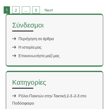
Posts
1
Next
2
…
5
pagination
Σύνδεσμοι
Περιήγηση σε άρθρα
Η ιστορία μας
Επικοινωνήστε μαζί μας
Κατηγορίες
Ρόλοι Παικτών στην Τακτική 2-3-2-3 στο
Ποδόσφαιρο