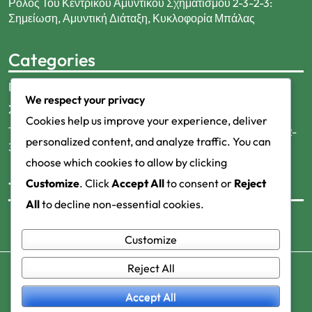
Ρόλος Του Κεντρικού Αμυντικού Σχηματισμού 2-3-2-3:
Σημείωση, Αμυντική Διάταξη, Κυκλοφορία Μπάλας
Categories
Ρόλοι Παικτών στην Τακτική 2-3-2-3 στο Ποδόσφαιρο
We respect your privacy
Στρατηγικές Σχηματισμού για Ποδόσφαιρο 2-3-2-3
Cookies help us improve your experience, deliver
Τακτική Ανάλυση της Σχηματικής Διάταξης Ποδοσφαίρου 2-
personalized content, and analyze traffic. You can
3-2-3
choose which cookies to allow by clicking
Customize
. Click
Accept All
to consent or
Reject
Tags
All
to decline non-essential cookies.
Customize
Reject All
© 2026
dancechios.gr
. All Rights Reserved.
Travel Planning
By
Themeignite
. Powered By
Accept All