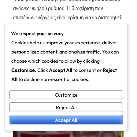
αγώνες υψηλού ρυθμού. Η διαχείριση των
επιπέδων ενέργειας είναι κρίσιμη για να διατηρηθεί
η αποτελεσματικότητα καθ’ όλη
τη διάρκεια του
We respect your privacy
αγώνα.
Cookies help us improve your experience, deliver
Επιπλέον, ο αριστερός μπακ συχνά αντιμετωπίζει
personalized content, and analyze traffic. You can
ικανούς αντιπάλους που μπορούν να
choose which cookies to allow by clicking
εκμεταλλευτούν οποιαδήποτε στιγμή δισταγμού.
Customize
. Click
Accept All
to consent or
Reject
Αυτό απαιτεί συνεχόμενη επαγρύπνηση και
All
to decline non-essential cookies.
προσαρμοστικότητα, καθώς ο μπακ πρέπει να είναι
έτοιμος να προσαρμόσει τη θέση του με βάση τις
Customize
κινήσεις του αντιπάλου. Η αποτυχία να το κάνει αυτό
Reject All
μπορεί να έχει ως αποτέλεσμα κενά που μπορούν
Accept All
να εκμεταλλευτούν οι επιτιθέμενοι.