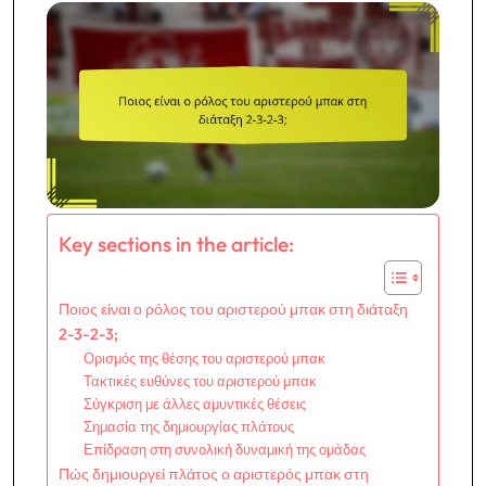
Key sections in the article:
Ποιος είναι ο ρόλος του αριστερού μπακ στη διάταξη
2-3-2-3;
Ορισμός της θέσης του αριστερού μπακ
Τακτικές ευθύνες του αριστερού μπακ
Σύγκριση με άλλες αμυντικές θέσεις
Σημασία της δημιουργίας πλάτους
Επίδραση στη συνολική δυναμική της ομάδας
Πώς δημιουργεί πλάτος ο αριστερός μπακ στη