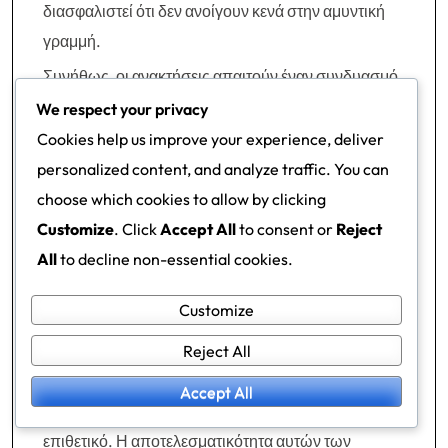
διασφαλιστεί ότι δεν ανοίγουν κενά στην αμυντική
γραμμή.
Συνήθως, οι ανακτήσεις απαιτούν έναν συνδυασμό
ταχύτητας, επίγνωσης και τακτικής κατανόησης. Ο
We respect your privacy
αμυντικός πρέπει να αξιολογήσει γρήγορα την
Cookies help us improve your experience, deliver
κατάσταση, να εντοπίσει τις κοντινές απειλές και να
personalized content, and analyze traffic. You can
αποφασίσει τη πιο αποτελεσματική διαδρομή που
choose which cookies to allow by clicking
πρέπει να ακολουθήσει. Αυτό συχνά σημαίνει ότι
Customize
. Click
Accept All
to consent or
Reject
πρέπει να προτεραιοποιήσει ποιες περιοχές του
All
to decline non-essential cookies.
γηπέδου χρειάζονται άμεση κάλυψη.
Customize
Στην πράξη, ένας αριστερός κεντρικός αμυντικός
Reject All
μπορεί να χρειαστεί να καλύψει έναν συμπαίκτη που
έχει αποσπαστεί από τη θέση του ή μπορεί να
Accept All
χρειαστεί να μπλοκάρει έναν προχωρημένο
επιθετικό. Η αποτελεσματικότητα αυτών των