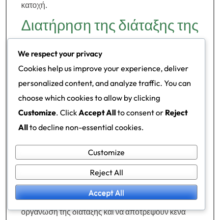
κατοχή.
Διατήρηση της διάταξης της
ομάδας κατά τη διάρκεια
We respect your privacy
μεταβάσεων
Cookies help us improve your experience, deliver
personalized content, and analyze traffic. You can
Η διατήρηση της διάταξης της ομάδας κατά τη
choose which cookies to allow by clicking
διάρκεια μεταβάσεων είναι ζωτικής σημασίας για την
Customize
. Click
Accept All
to consent or
Reject
αμυντική σταθερότητα. Ο δεξιός κεντρικός
All
to decline non-essential cookies.
αμυντικός πρέπει να επικοινωνεί αποτελεσματικά με
Customize
τους συμπαίκτες για να διασφαλίσει ότι όλοι
κατανοούν τους ρόλους τους καθώς η ομάδα
Reject All
μεταβαίνει από την άμυνα στην επίθεση. Οι σαφείς
Accept All
λεκτικές ενδείξεις μπορούν να βοηθήσουν στην
οργάνωση της διάταξης και να αποτρέψουν κενά