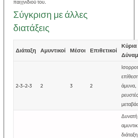
παιχνιδιού του.
Σύγκριση με άλλες
διατάξεις
Κύρια
Διάταξη
Αμυντικοί
Μέσοι
Επιθετικοί
Δύνα
Ισορρο
επίθεση
2-3-2-3
2
3
2
άμυνα,
ρευστέ
μεταβά
Δυνατή
αμυντικ
διάταξη