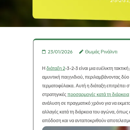
2-3-2-3 Σ
23/01/2026
Θωμάς Ρινάλντι
Η
διάταξη 2
-3-2-3 είναι μια ευέλικτη τακτι
αμυντική παιχνιδιού, περιλαμβάνοντας δύο α
τερματοφύλακα. Αυτή η διάταξη επιτρέπει 
στρατηγικές
προσαρμογές κατά τη διάρκεια
ανάλυση σε πραγματικό χρόνο για να εκμε
αλλαγές κατά τη διάρκεια του αγώνα, όπως α
απόδοση και να ανταποκριθούν αποτελεσματ