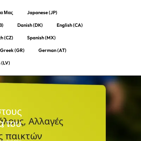
ία Μας
Japanese (JP)
B)
Danish (DK)
English (CA)
h (CZ)
Spanish (MX)
Greek (GR)
German (AT)
 (LV)
στους
α του
-3
>>