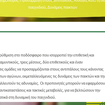
χηματισμός: Προσαρμογή στους αντιπάλους, Αλλαγές κατά τη δι
παιχνιδιού, Δυνάμεις παικτών
κή ρύθμιση στο ποδόσφαιρο που ισορροπεί την επιθετική και
μυντικούς, τρεις μέσους, δύο επιθετικούς και έναν
στις ομάδες να προσαρμόζονται στους αντιπάλους τους κάνοντας
των αγώνων, εκμεταλλευόμενες τις δυνάμεις των παικτών και τη
ταλλευτούν τις αδυναμίες. Οι προπονητές μπορούν να εφαρμόσο
ντικαταστάσεις και τακτικές μεταβολές, για να βελτιώσουν την
ικά στη δυναμική του παιχνιδιού.