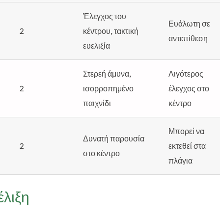
Έλεγχος του
Ευάλωτη σε
2
κέντρου, τακτική
αντεπίθεση
ευελιξία
Στερεή άμυνα,
Λιγότερος
2
ισορροπημένο
έλεγχος στο
παιχνίδι
κέντρο
Μπορεί να
Δυνατή παρουσία
2
εκτεθεί στα
στο κέντρο
πλάγια
έλιξη