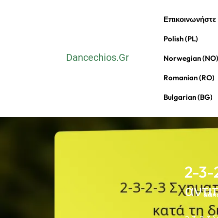
Skip
Επικοινωνήστε
to
content
Polish (PL)
(Press
Dancechios.gr
Norwegian (NO
Enter)
Romanian (RO)
Bulgarian (BG)
2-3-
αντι
dan