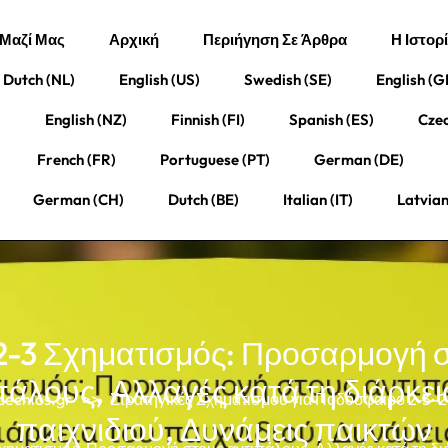
 Μαζί Μας
Αρχική
Περιήγηση Σε Άρθρα
Η Ιστορ
Dutch (NL)
English (US)
Swedish (SE)
English (G
)
English (NZ)
Finnish (FI)
Spanish (ES)
Czec
French (FR)
Portuguese (PT)
German (DE)
German (CH)
Dutch (BE)
Italian (IT)
Latvian
2-3 Σχηματισμός: Προσαρμογή 
πάλους, Αλλαγές κατά τη διάρκει
cechios.gr
>>
Στρατηγικές Σχηματισμού για Ποδόσφαιρο 2-3-2
παιχνιδιού, Δυνάμεις παικτών