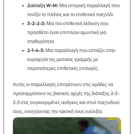
Διάταξη W-M:
Μια ιστορική παραλλαγή που
τονίζει το πλάτος και το επιθετικό παιχνίδι.
3-2-2-3:
Μια πιο επιθετική έκδοση που
προσθέτει έναν επιπλέον αμυντικό για
σταθερότητα.
2-1-4-3:
Μια παραλλαγή που εστιάζει στην
κυριαρχία της μεσαίας γραμμής με
περισσότερες επιθετικές επιλογές.
Αυτές οι παραλλαγές επιτρέπουν στις ομάδες να
προσαρμόσουν τις βασικές αρχές της διάταξης 2-3-
2-3 στις συγκεκριμένες ανάγκες και στυλ παιχνιδιού
τους, ενισχύοντας την τακτική τους ευελιξία.