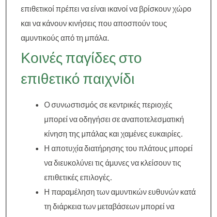
επιθετικοί πρέπει να είναι ικανοί να βρίσκουν χώρο
και να κάνουν κινήσεις που αποσπούν τους
αμυντικούς από τη μπάλα.
Κοινές παγίδες στο
επιθετικό παιχνίδι
Ο συνωστισμός σε κεντρικές περιοχές
μπορεί να οδηγήσει σε αναποτελεσματική
κίνηση της μπάλας και χαμένες ευκαιρίες.
Η αποτυχία διατήρησης του πλάτους μπορεί
να διευκολύνει τις άμυνες να κλείσουν τις
επιθετικές επιλογές.
Η παραμέληση των αμυντικών ευθυνών κατά
τη διάρκεια των μεταβάσεων μπορεί να