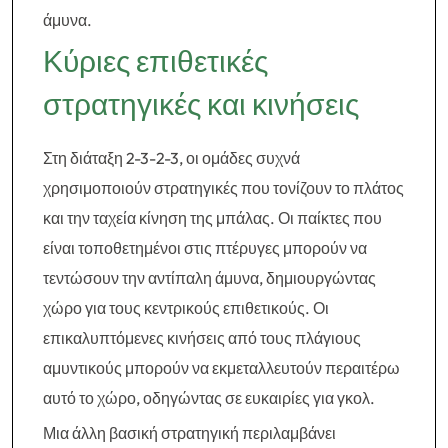
άμυνα.
Κύριες επιθετικές
στρατηγικές και κινήσεις
Στη διάταξη 2-3-2-3, οι ομάδες συχνά
χρησιμοποιούν στρατηγικές που τονίζουν το πλάτος
και την ταχεία κίνηση της μπάλας. Οι παίκτες που
είναι τοποθετημένοι στις πτέρυγες μπορούν να
τεντώσουν την αντίπαλη άμυνα, δημιουργώντας
χώρο για τους κεντρικούς επιθετικούς. Οι
επικαλυπτόμενες κινήσεις από τους πλάγιους
αμυντικούς μπορούν να εκμεταλλευτούν περαιτέρω
αυτό το χώρο, οδηγώντας σε ευκαιρίες για γκολ.
Μια άλλη βασική στρατηγική περιλαμβάνει