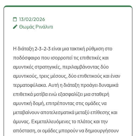
13/02/2026
Θωμάς Ρινάλντι
Η διάταξη 2-3-2-3 είναι μια τακτική ρύθμιση στο
ποδόσφαιρο που ισορροπεί τις επιθετικές και
αμυντικές στρατηγικές, περιλαμβάνοντας δύο
αμυντικούς, τρεις μέσους, δύο επιθετικούς και έναν
τερματοφύλακα. Αυτή η διάταξη προάγει δυναμικά
επιθετικά μοτίβα ενώ εξασφαλίζει μια σταθερή
αμυντική δομή, επιτρέποντας στις ομάδες να
μεταβαίνουν αποτελεσματικά μεταξύ επίθεσης και
άμυνας. Εκμεταλλευόμενες το πλάτος και την
απόσταση, οι ομάδες μπορούν να δημιουργήσουν