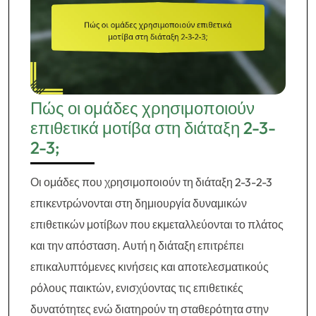
Πώς οι ομάδες χρησιμοποιούν
επιθετικά μοτίβα στη διάταξη 2-3-
2-3;
Οι ομάδες που χρησιμοποιούν τη διάταξη 2-3-2-3
επικεντρώνονται στη δημιουργία δυναμικών
επιθετικών μοτίβων που εκμεταλλεύονται το πλάτος
και την απόσταση. Αυτή η διάταξη επιτρέπει
επικαλυπτόμενες κινήσεις και αποτελεσματικούς
ρόλους παικτών, ενισχύοντας τις επιθετικές
δυνατότητες ενώ διατηρούν τη σταθερότητα στην