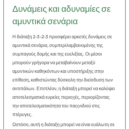
Δυνάμεις και αδυναμίες σε
αμυντικά σενάρια
Η διάταξη 2-3-2-3 προσφέρει αρκετές δυνάμεις σε
αμυντικά σενάρια, συμπεριλαμβανομένης της
συμπαγούς δομής και της ευελιξίας. Οι μέσοι
μπορούν γρήγορα να μεταβαίνουν μεταξύ
αμυντικών καθηκόντων και υποστήριξης στην
επίθεση, καθιστώντας δύσκολη την διείσδυση των
αντιπάλων. Επιπλέον, η διάταξη μπορεί να καλύψει
αποτελεσματικά ευρείες περιοχές, περιορίζοντας
την αποτελεσματικότητα του παιχνιδιού στις
πτέρυγες.
Ωστόσο, αυτή η διάταξη μπορεί να είναι ευάλωτη σε