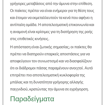
γρήγορες μεταβάσεις από την άμυνα στην επίθεση.
Οι παίκτες πρέπει να είναι ενήμεροι για τη θέση τους
και έτοιμοι να εκμεταλλευτούν τα κενά που αφήνει η
αντίπαλη ομάδα. Η αποτελεσματική επικοινωνία και
η αναμονή είναι κρίσιμες για τη διατήρηση της ροής
στις επιθετικές κινήσεις.
Η απόσταση είναι ζωτικής σημασίας; οι παίκτες θα
πρέπει να διατηρούν επαρκείς αποστάσεις για να
αποφεύγουν τον συνωστισμό και να διασφαλίζουν
ότι οι διάδρομοι πάσας παραμένουν ανοιχτοί. Αυτό
επιτρέπει πιο αποτελεσματική κυκλοφορία της
μπάλας και τη δυνατότητα γρήγορης αλλαγής
παιχνιδιού, κρατώντας την άμυνα σε εγρήγορση.
Παραδείγματα