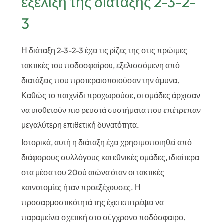
εξέλιξη της διάταξης 2-3-2-
3
Η διάταξη 2-3-2-3 έχει τις ρίζες της στις πρώιμες
τακτικές του ποδοσφαίρου, εξελισσόμενη από
διατάξεις που προτεραιοποιούσαν την άμυνα.
Καθώς το παιχνίδι προχωρούσε, οι ομάδες άρχισαν
να υιοθετούν πιο ρευστά συστήματα που επέτρεπαν
μεγαλύτερη επιθετική δυνατότητα.
Ιστορικά, αυτή η διάταξη έχει χρησιμοποιηθεί από
διάφορους συλλόγους και εθνικές ομάδες, ιδιαίτερα
στα μέσα του 20ού αιώνα όταν οι τακτικές
καινοτομίες ήταν προεξέχουσες. Η
προσαρμοστικότητά της έχει επιτρέψει να
παραμείνει σχετική στο σύγχρονο ποδόσφαιρο.