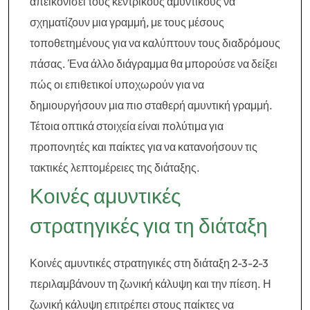
απεικονίσει τους κεντρικούς αμυντικούς να
σχηματίζουν μια γραμμή, με τους μέσους
τοποθετημένους για να καλύπτουν τους διαδρόμους
πάσας. Ένα άλλο διάγραμμα θα μπορούσε να δείξει
πώς οι επιθετικοί υποχωρούν για να
δημιουργήσουν μια πιο σταθερή αμυντική γραμμή.
Τέτοια οπτικά στοιχεία είναι πολύτιμα για
προπονητές και παίκτες για να κατανοήσουν τις
τακτικές λεπτομέρειες της διάταξης.
Κοινές αμυντικές
στρατηγικές για τη διάταξη
Κοινές αμυντικές στρατηγικές στη διάταξη 2-3-2-3
περιλαμβάνουν τη ζωνική κάλυψη και την πίεση. Η
ζωνική κάλυψη επιτρέπει στους παίκτες να