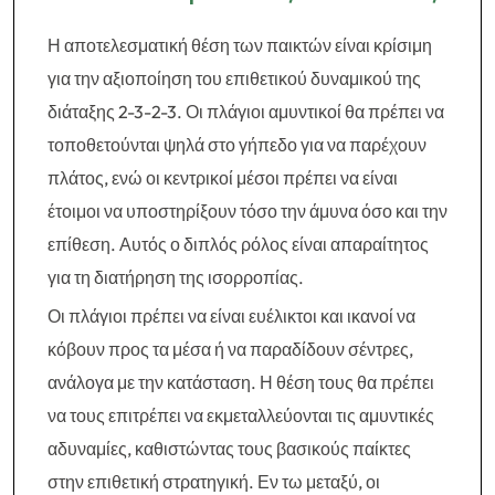
Η αποτελεσματική θέση των παικτών είναι κρίσιμη
για την αξιοποίηση του επιθετικού δυναμικού της
διάταξης 2-3-2-3. Οι πλάγιοι αμυντικοί θα πρέπει να
τοποθετούνται ψηλά στο γήπεδο για να παρέχουν
πλάτος, ενώ οι κεντρικοί μέσοι πρέπει να είναι
έτοιμοι να υποστηρίξουν τόσο την άμυνα όσο και την
επίθεση. Αυτός ο διπλός ρόλος είναι απαραίτητος
για τη διατήρηση της ισορροπίας.
Οι πλάγιοι πρέπει να είναι ευέλικτοι και ικανοί να
κόβουν προς τα μέσα ή να παραδίδουν σέντρες,
ανάλογα με την κατάσταση. Η θέση τους θα πρέπει
να τους επιτρέπει να εκμεταλλεύονται τις αμυντικές
αδυναμίες, καθιστώντας τους βασικούς παίκτες
στην επιθετική στρατηγική. Εν τω μεταξύ, οι