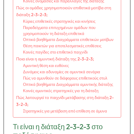
Κοινές ονομασίες και παραλλαγές της διάταξης
Πώς οι ομάδες χρησιμοποιούν επιθετικά μοτίβα στη
διάταξη 2-3-2-3;
Κύριες επιθετικές στρατηγικές και κινήσεις
Παραδείγματα επιτυχημένων ομάδων που
χρησιμοποιούν τη διάταξη επιθετικά
Οπτικά βοηθήματα Διαγράμματα επιθετικών μοτίβων
Θέση παικτών για αποτελεσματικές επιθέσεις
Κοινές παγίδες στο επιθετικό παιχνίδι
Ποια είναι η αμυντική διάταξη της 2-3-2-3;
Αμυντική θέση και ευθύνες
Δυνάμεις και αδυναμίες σε αμυντικά σενάρια
Πώς να αμυνθούν σε διάφορους επιθετικούς στυλ
Οπτικά βοηθήματα Διαγράμματα αμυντικής διάταξης
Κοινές αμυντικές στρατηγικές για τη διάταξη
Πώς λειτουργεί το παιχνίδι μετάβασης στη διάταξη 2-
3-2-3;
Στρατηγικές για μετάβαση από επίθεση σε άμυνα
Τι είναι η διάταξη 2-3-2-3 στο