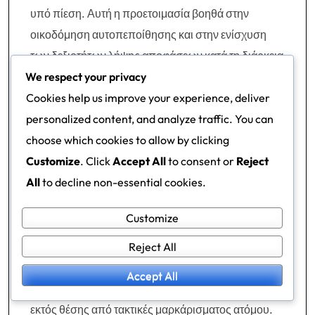
υπό πίεση. Αυτή η προετοιμασία βοηθά στην
οικοδόμηση αυτοπεποίθησης και στην ενίσχυση
των δεξιοτήτων λήψης αποφάσεων κατά τη διάρκεια
We respect your privacy
των αγώνων.
Cookies help us improve your experience, deliver
Πλεονεκτήματα και
personalized content, and analyze traffic. You can
μειονεκτήματα της κάλυψης
choose which cookies to allow by clicking
ζώνης
Customize
. Click
Accept All
to consent or
Reject
All
to decline non-essential cookies.
Η κάλυψη ζώνης προσφέρει αρκετά πλεονεκτήματα,
Customize
συμπεριλαμβανομένης της βελτιωμένης
οργάνωσης της ομάδας και της ικανότητας να
Reject All
καλύπτει περισσότερη επιφάνεια αποτελεσματικά.
Accept All
Μπορεί να μειώσει τον κίνδυνο οι παίκτες να βγουν
εκτός θέσης από τακτικές μαρκάρισματος ατόμου.