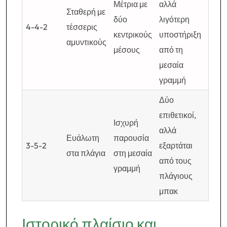
Μέτρια με
αλλά
Σταθερή με
δύο
λιγότερη
4-4-2
τέσσερις
κεντρικούς
υποστήριξη
αμυντικούς
μέσους
από τη
μεσαία
γραμμή
Δύο
επιθετικοί,
Ισχυρή
αλλά
Ευάλωτη
παρουσία
3-5-2
εξαρτάται
στα πλάγια
στη μεσαία
από τους
γραμμή
πλάγιους
μπακ
Ιστορικό πλαίσιο και