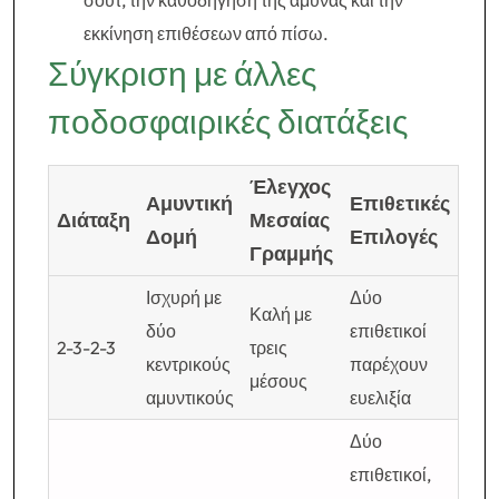
σουτ, την καθοδήγηση της άμυνας και την
εκκίνηση επιθέσεων από πίσω.
Σύγκριση με άλλες
ποδοσφαιρικές διατάξεις
Έλεγχος
Αμυντική
Επιθετικές
Διάταξη
Μεσαίας
Δομή
Επιλογές
Γραμμής
Ισχυρή με
Δύο
Καλή με
δύο
επιθετικοί
2-3-2-3
τρεις
κεντρικούς
παρέχουν
μέσους
αμυντικούς
ευελιξία
Δύο
επιθετικοί,