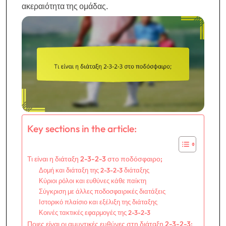
ακεραιότητα της ομάδας.
Key sections in the article:
Τι είναι η διάταξη 2-3-2-3 στο ποδόσφαιρο;
Δομή και διάταξη της 2-3-2-3 διάταξης
Κύριοι ρόλοι και ευθύνες κάθε παίκτη
Σύγκριση με άλλες ποδοσφαιρικές διατάξεις
Ιστορικό πλαίσιο και εξέλιξη της διάταξης
Κοινές τακτικές εφαρμογές της 2-3-2-3
Ποιες είναι οι αμυντικές ευθύνες στη διάταξη 2-3-2-3;