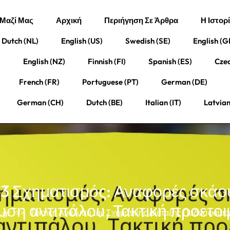
 Μαζί Μας
Αρχική
Περιήγηση Σε Άρθρα
Η Ιστορ
Dutch (NL)
English (US)
Swedish (SE)
English (G
)
English (NZ)
Finnish (FI)
Spanish (ES)
Czec
French (FR)
Portuguese (PT)
German (DE)
German (CH)
Dutch (BE)
Italian (IT)
Latvian
-3 Σχηματισμός: Αναφορές σκάου
υση αντιπάλου, Τακτική προετοι
.gr
>>
Τακτική Ανάλυση της Σχηματικής Διάταξης Ποδοσφαίρο