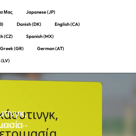
ία Μας
Japanese (JP)
B)
Danish (DK)
English (CA)
h (CZ)
Spanish (MX)
Greek (GR)
German (AT)
 (LV)
τινγκ,
μασία
υ 2-3-2-3
>>