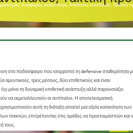
ηματισμός: Αναφορές σκάουτινγκ, Ανάλυση αντιπάλου, Τακτική π
θμιση στο ποδόσφαιρο που ισορροπεί τη defensive σταθερότητα μ
ο αμυντικούς, τρεις μέσους, δύο επιθετικούς και έναν
 όχι μόνο τη δυναμική επιθετική ανάπτυξη αλλά παρουσιάζει
ύν να εκμεταλλευτούν οι αντίπαλοι. Η αποτελεσματική
ησιμοποιούν αυτή τη διάταξη απαιτεί μια οξεία κατανόηση των
των παικτών, επιτρέποντας στις ομάδες να προετοιμαστούν και 
κή τους.