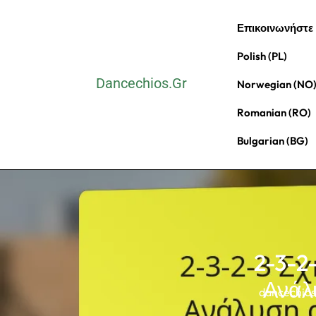
Skip
Επικοινωνήστε
to
content
Polish (PL)
(Press
Dancechios.gr
Norwegian (NO
Enter)
Romanian (RO)
Bulgarian (BG)
2-3-2
Ανάλ
dancechios