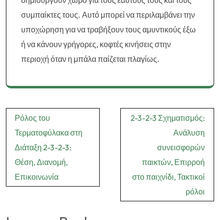
δημιουργούν χώρο για τους εαυτούς τους και τους
συμπαίκτες τους. Αυτό μπορεί να περιλαμβάνει την
υποχώρηση για να τραβήξουν τους αμυντικούς έξω
ή να κάνουν γρήγορες, κοφτές κινήσεις στην
περιοχή όταν η μπάλα παίζεται πλαγίως.
Post
Ρόλος του
2-3-2-3 Σχηματισμός:
navigation
Τερματοφύλακα στη
Ανάλυση
Διάταξη 2-3-2-3:
συνεισφορών
Θέση, Διανομή,
παικτών, Επιρροή
Επικοινωνία
στο παιχνίδι, Τακτικοί
ρόλοι