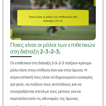
Ποιες είναι οι ρόλοι των επιθετικών
στη διάταξη 2-3-2-3;
Οι επιθετικοί στη διάταξη 2-3-2-3 παίζουν κρίσιμο
ρόλο τόσο στην επίθεση όσο και στην άμυνα. Η
κύρια εστίασή τους είναι να δημιουργούν ευκαιρίες
για γκολ, να πιέζουν τους αντιπάλους και να
συνεργάζονται στενά με τους μέσους για να
εκμεταλλευτούν τις αδυναμίες της άμυνας.