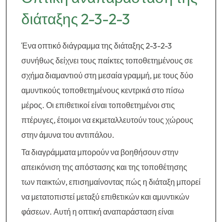
διάταξης 2-3-2-3
Ένα οπτικό διάγραμμα της διάταξης 2-3-2-3
συνήθως δείχνει τους παίκτες τοποθετημένους σε
σχήμα διαμαντιού στη μεσαία γραμμή, με τους δύο
αμυντικούς τοποθετημένους κεντρικά στο πίσω
μέρος. Οι επιθετικοί είναι τοποθετημένοι στις
πτέρυγες, έτοιμοι να εκμεταλλευτούν τους χώρους
στην άμυνα του αντιπάλου.
Τα διαγράμματα μπορούν να βοηθήσουν στην
απεικόνιση της απόστασης και της τοποθέτησης
των παικτών, επισημαίνοντας πώς η διάταξη μπορεί
να μετατοπιστεί μεταξύ επιθετικών και αμυντικών
φάσεων. Αυτή η οπτική αναπαράσταση είναι