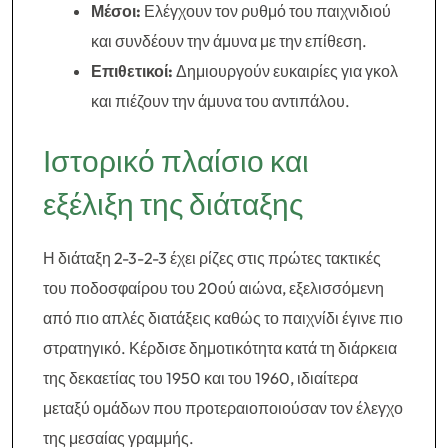
Μέσοι:
Ελέγχουν τον ρυθμό του παιχνιδιού
και συνδέουν την άμυνα με την επίθεση.
Επιθετικοί:
Δημιουργούν ευκαιρίες για γκολ
και πιέζουν την άμυνα του αντιπάλου.
Ιστορικό πλαίσιο και
εξέλιξη της διάταξης
Η διάταξη 2-3-2-3 έχει ρίζες στις πρώτες τακτικές
του ποδοσφαίρου του 20ού αιώνα, εξελισσόμενη
από πιο απλές διατάξεις καθώς το παιχνίδι έγινε πιο
στρατηγικό. Κέρδισε δημοτικότητα κατά τη διάρκεια
της δεκαετίας του 1950 και του 1960, ιδιαίτερα
μεταξύ ομάδων που προτεραιοποιούσαν τον έλεγχο
της μεσαίας γραμμής.