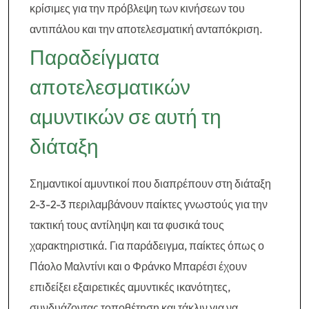
κρίσιμες για την πρόβλεψη των κινήσεων του
αντιπάλου και την αποτελεσματική ανταπόκριση.
Παραδείγματα
αποτελεσματικών
αμυντικών σε αυτή τη
διάταξη
Σημαντικοί αμυντικοί που διαπρέπουν στη διάταξη
2-3-2-3 περιλαμβάνουν παίκτες γνωστούς για την
τακτική τους αντίληψη και τα φυσικά τους
χαρακτηριστικά. Για παράδειγμα, παίκτες όπως ο
Πάολο Μαλντίνι και ο Φράνκο Μπαρέσι έχουν
επιδείξει εξαιρετικές αμυντικές ικανότητες,
συνδυάζοντας τοποθέτηση και τάκλιν για να