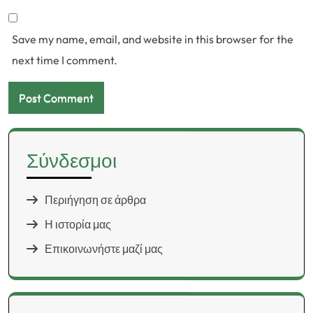
Save my name, email, and website in this browser for the
next time I comment.
Σύνδεσμοι
Περιήγηση σε άρθρα
Η ιστορία μας
Επικοινωνήστε μαζί μας