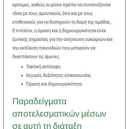
κρίσιμες, καθώς οι μέσοι πρέπει να συντονίζονται
τόσο με τους αμυντικούς όσο και με τους
επιθετικούς για να διατηρούν τη δομή της ομάδας.
Επιπλέον, η όραση και η δημιουργικότητα είναι
ζωτικής σημασίας για την ανίχνευση ευκαιριών και
την εκτέλεση παιγνιδιών που μπορούν να
διασπάσουν τις άμυνες.
Τακτική αντίληψη
Ισχυρές δεξιότητες επικοινωνίας
Όραση και δημιουργικότητα
Παραδείγματα
αποτελεσματικών μέσων
σε αυτή τη διάταξη