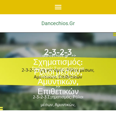
Skip
to
content
Dancechios.gr
(Press
Enter)
2-3-2-3
dancechios.gr
>>
Σχηματισμός:
Στρατηγικές Σχηματισμού για
Ρόλοι μέσων,
Ποδόσφαιρο 2-3-2-3
Αμυντικών,
>>
Επιθετικών
2-3-2-3 Σχηματισμός: Ρόλοι
μέσων, Αμυντικών,
Επιθετικών