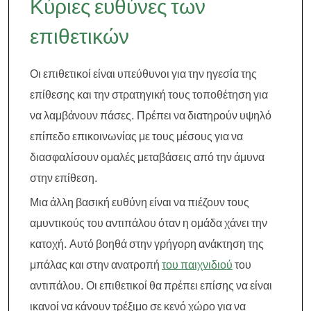
Κύριες ευθύνες των
επιθετικών
Οι επιθετικοί είναι υπεύθυνοι για την ηγεσία της
επίθεσης και την στρατηγική τους τοποθέτηση για
να λαμβάνουν πάσες. Πρέπει να διατηρούν υψηλό
επίπεδο επικοινωνίας με τους μέσους για να
διασφαλίσουν ομαλές μεταβάσεις από την άμυνα
στην επίθεση.
Μια άλλη βασική ευθύνη είναι να πιέζουν τους
αμυντικούς του αντιπάλου όταν η ομάδα χάνει την
κατοχή. Αυτό βοηθά στην γρήγορη ανάκτηση της
μπάλας και στην ανατροπή
του παιχνιδιού
του
αντιπάλου. Οι επιθετικοί θα πρέπει επίσης να είναι
ικανοί να κάνουν τρέξιμο σε κενό χώρο για να