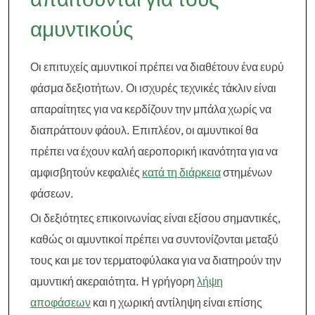
αμυντικούς
Οι επιτυχείς αμυντικοί πρέπει να διαθέτουν ένα ευρύ
φάσμα δεξιοτήτων. Οι ισχυρές τεχνικές τάκλιν είναι
απαραίτητες για να κερδίζουν την μπάλα χωρίς να
διαπράττουν φάουλ. Επιπλέον, οι αμυντικοί θα
πρέπει να έχουν καλή αεροπορική ικανότητα για να
αμφισβητούν κεφαλιές
κατά τη διάρκεια
στημένων
φάσεων.
Οι δεξιότητες επικοινωνίας είναι εξίσου σημαντικές,
καθώς οι αμυντικοί πρέπει να συντονίζονται μεταξύ
τους και με τον τερματοφύλακα για να διατηρούν την
αμυντική ακεραιότητα. Η γρήγορη
λήψη
αποφάσεων
και η χωρική αντίληψη είναι επίσης