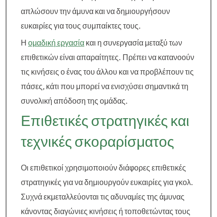
απλώσουν την άμυνα και να δημιουργήσουν
ευκαιρίες για τους συμπαίκτες τους.
Η
ομαδική εργασία
και η συνεργασία μεταξύ των
επιθετικών είναι απαραίτητες. Πρέπει να κατανοούν
τις κινήσεις ο ένας του άλλου και να προβλέπουν τις
πάσες, κάτι που μπορεί να ενισχύσει σημαντικά τη
συνολική απόδοση της ομάδας.
Επιθετικές στρατηγικές και
τεχνικές σκοραρίσματος
Οι επιθετικοί χρησιμοποιούν διάφορες επιθετικές
στρατηγικές για να δημιουργούν ευκαιρίες για γκολ.
Συχνά εκμεταλλεύονται τις αδυναμίες της άμυνας
κάνοντας διαγώνιες κινήσεις ή τοποθετώντας τους