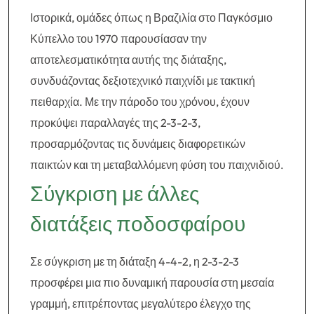
Ιστορικά, ομάδες όπως η Βραζιλία στο Παγκόσμιο
Κύπελλο του 1970 παρουσίασαν την
αποτελεσματικότητα αυτής της διάταξης,
συνδυάζοντας δεξιοτεχνικό παιχνίδι με τακτική
πειθαρχία. Με την πάροδο του χρόνου, έχουν
προκύψει παραλλαγές της 2-3-2-3,
προσαρμόζοντας τις δυνάμεις διαφορετικών
παικτών και τη μεταβαλλόμενη φύση του παιχνιδιού.
Σύγκριση με άλλες
διατάξεις ποδοσφαίρου
Σε σύγκριση με τη διάταξη 4-4-2, η 2-3-2-3
προσφέρει μια πιο δυναμική παρουσία στη μεσαία
γραμμή, επιτρέποντας μεγαλύτερο έλεγχο της