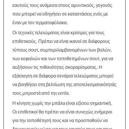
εαυτούς τους ανάμεσα στους αμυντικούς, γεγονός
που μπορεί να οδηγήσει σε καταστάσεις ενός με
έναν με τον τερματοφύλακα.
Οι τεχνικές τελειώματος είναι κρίσιμες για τους
επιθετικούς. Πρέπει να είναι ικανοί σε διάφορους
τύπους σουτ, συμπεριλαμβανομένων των βολών,
των κεφαλιών και των τοποθετημένων σουτ, για να
αυξήσουν τις πιθανότητες σκοραρίσματος. Η
εξάσκηση σε διάφορα σενάρια τελειώματος μπορεί
να βοηθήσει στη βελτίωση της αποτελεσματικότητάς
τους μπροστά από την εστία.
Η κίνηση χωρίς την μπάλα είναι εξίσου σημαντική.
Οι επιθετικοί θα πρέπει να είναι συνεχώς ενήμεροι
για την τοποθέτησή τους και να προσπαθούν να