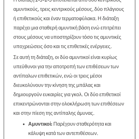
αμυντικούς, τρεις κεντρικούς μέσους, δύο πλάγιους
ή επιθετικούς και έναν τερματοφύλακα. Η διάταξη
παρέχει μια σταθερή αμυντική βάση ενώ επιτρέπει
στους μέσους να υποστηρίζουν τόσο τις αμυντικές
υποχρεώσεις όσο και τις επιθετικές ενέργειες.
Σε αυτή τη διάταξη, οι δύο αμυντικοί είναι κυρίως
υπεύθυνοι για την αποτροπή των επιθέσεων των
αντίπαλων επιθετικών, ενώ οι τρεις μέσοι
διευκολύνουν την κίνηση της μπάλας και
δημιουργούν ευκαιρίες για γκολ. Οι δύο επιθετικοί
επικεντρώνονται στην ολοκλήρωση των επιθέσεων
και στην πίεση της αντίπαλης άμυνας.
Αμυντικοί:
Παρέχουν σταθερότητα και
κάλυψη κατά των αντεπιθέσεων.