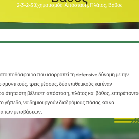
2-3-2-3 Σχηματισμός: Απόσταση, Πλάτος, Βάθος
ση στο ποδόσφαιρο που ισορροπεί τη defensive δύναμη με την
 αμυντικούς, τρεις μέσους, δύο επιθετικούς και έναν
ραιότητα στη βέλτιστη απόσταση, πλάτος και βάθος, επιτρέποντα
το γήπεδο, να δημιουργούν διαδρόμους πάσας και να
εια των μεταβάσεων.