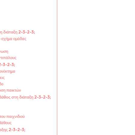
η διάταξη 2-3-2-3;
ό σχήμα ομάδας
ν
άνωση
ντιπάλους
2-3-2-3;
εονέκτημα
εις
δο
ευση παικτών
 βάθος στη διάταξη 2-3-2-3;
του παιχνιδιού
 βάθους
ταξης 2-3-2-3;