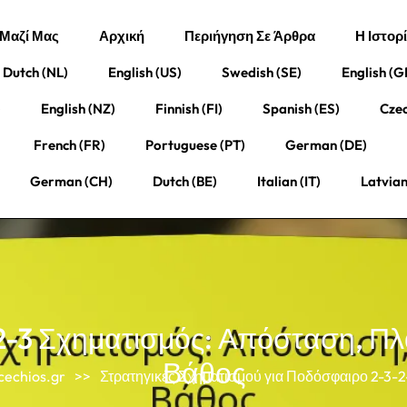
 Μαζί Μας
Αρχική
Περιήγηση Σε Άρθρα
Η Ιστορ
Dutch (NL)
English (US)
Swedish (SE)
English (G
)
English (NZ)
Finnish (FI)
Spanish (ES)
Czec
French (FR)
Portuguese (PT)
German (DE)
German (CH)
Dutch (BE)
Italian (IT)
Latvian
2-3 Σχηματισμός: Απόσταση, Πλ
Βάθος
cechios.gr
>>
Στρατηγικές Σχηματισμού για Ποδόσφαιρο 2-3-2