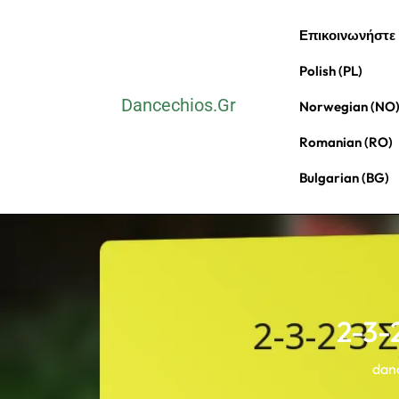
Skip
Επικοινωνήστε
to
content
Polish (PL)
(Press
Dancechios.gr
Norwegian (NO
Enter)
Romanian (RO)
Bulgarian (BG)
2-3-
dan