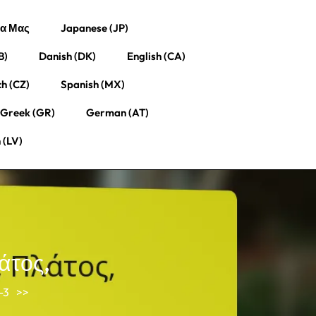
ία Μας
Japanese (JP)
B)
Danish (DK)
English (CA)
h (CZ)
Spanish (MX)
Greek (GR)
German (AT)
 (LV)
άτος,
-3
>>