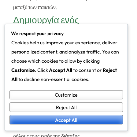
μεταξύ των παικτών.
Δημιουργία ενός
προπονητικού σχεδίου
We respect your privacy
Cookies help us improve your experience, deliver
που εστιάζει στη διάταξη
personalized content, and analyze traffic. You can
choose which cookies to allow by clicking
Για να δημιουργήσετε ένα αποτελεσματικό
Customize
. Click
Accept All
to consent or
Reject
προπονητικό σχέδιο για τη διάταξη 2-3-2-3,
All
to decline non-essential cookies.
ξεκινήστε καθορίζοντας τους βασικούς στόχους
προπόνησης. Επικεντρωθείτε στην ανάπτυξη
Customize
ατομικών δεξιοτήτων, την ενίσχυση των ομαδικών
Reject All
τακτικών και την προώθηση της επικοινωνίας.
Ενσωματώστε ασκήσεις που σχετίζονται με τη θέση
Accept All
για να διασφαλίσετε ότι οι παίκτες κατανοούν τους
ρόλους τους εντός της διάταξης.