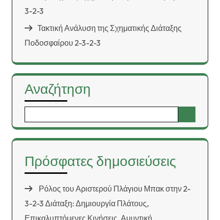
3-2-3
Τακτική Ανάλυση της Σχηματικής Διάταξης
Ποδοσφαίρου 2-3-2-3
Αναζήτηση
Search
for:
Πρόσφατες δημοσιεύσεις
Ρόλος του Αριστερού Πλάγιου Μπακ στην 2-
3-2-3 Διάταξη: Δημιουργία Πλάτους,
Επικαλυπτόμενες Κινήσεις, Αμυντική