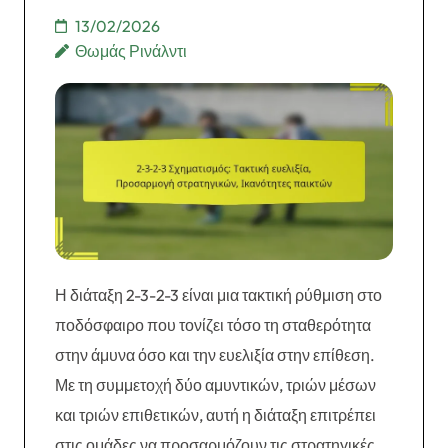
13/02/2026
Θωμάς Ρινάλντι
Η διάταξη 2-3-2-3 είναι μια τακτική ρύθμιση στο
ποδόσφαιρο που τονίζει τόσο τη σταθερότητα
στην άμυνα όσο και την ευελιξία στην επίθεση.
Με τη συμμετοχή δύο αμυντικών, τριών μέσων
και τριών επιθετικών, αυτή η διάταξη επιτρέπει
στις ομάδες να προσαρμόζουν τις στρατηγικές