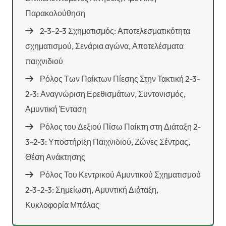
Παρακολούθηση
2-3-2-3 Σχηματισμός: Αποτελεσματικότητα
σχηματισμού, Σενάρια αγώνα, Αποτελέσματα
παιχνιδιού
Ρόλος Των Παίκτων Πίεσης Στην Τακτική 2-3-
2-3: Αναγνώριση Ερεθισμάτων, Συντονισμός,
Αμυντική Ένταση
Ρόλος του Δεξιού Πίσω Παίκτη στη Διάταξη 2-
3-2-3: Υποστήριξη Παιχνιδιού, Ζώνες Σέντρας,
Θέση Ανάκτησης
Ρόλος Του Κεντρικού Αμυντικού Σχηματισμού
2-3-2-3: Σημείωση, Αμυντική Διάταξη,
Κυκλοφορία Μπάλας