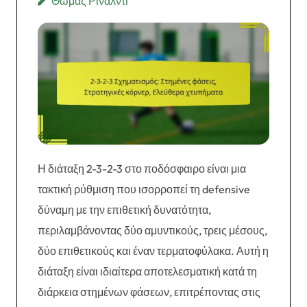
Θωμάς Ρινάλντι
Η διάταξη 2-3-2-3 στο ποδόσφαιρο είναι μια
τακτική ρύθμιση που ισορροπεί τη defensive
δύναμη με την επιθετική δυνατότητα,
περιλαμβάνοντας δύο αμυντικούς, τρεις μέσους,
δύο επιθετικούς και έναν τερματοφύλακα. Αυτή η
διάταξη είναι ιδιαίτερα αποτελεσματική κατά τη
διάρκεια στημένων φάσεων, επιτρέποντας στις