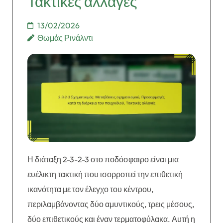
Τακτικές αλλαγές
13/02/2026
Θωμάς Ρινάλντι
Η διάταξη 2-3-2-3 στο ποδόσφαιρο είναι μια
ευέλικτη τακτική που ισορροπεί την επιθετική
ικανότητα με τον έλεγχο του κέντρου,
περιλαμβάνοντας δύο αμυντικούς, τρεις μέσους,
δύο επιθετικούς και έναν τερματοφύλακα. Αυτή η