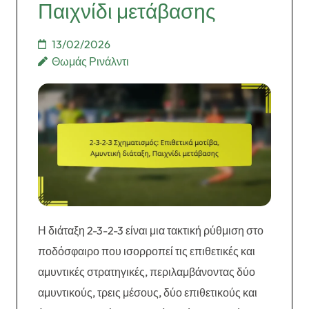
Παιχνίδι μετάβασης
13/02/2026
Θωμάς Ρινάλντι
Η διάταξη 2-3-2-3 είναι μια τακτική ρύθμιση στο
ποδόσφαιρο που ισορροπεί τις επιθετικές και
αμυντικές στρατηγικές, περιλαμβάνοντας δύο
αμυντικούς, τρεις μέσους, δύο επιθετικούς και