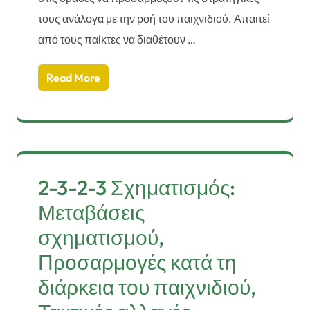
τους ανάλογα με την ροή του παιχνιδιού. Απαιτεί
από τους παίκτες να διαθέτουν …
Read More
2-3-2-3 Σχηματισμός:
Μεταβάσεις
σχηματισμού,
Προσαρμογές κατά τη
διάρκεια του παιχνιδιού,